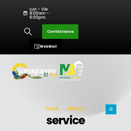
Lun - Vie
8:00am -
6:00pm.
Contáctanos
WebMail
HOME
SERVICE
service