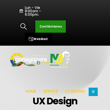
Lun - Vie
8:00am -
6:00pm.
Contáctanos
WebMail
HOME
SERVICE
UX DESIGN
UX Design