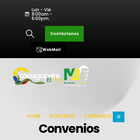
Lun - Vie
8:00am -
6:00pm.
Contáctanos
WebMail
HOME
NOSOTROS
CONVENIOS
Convenios