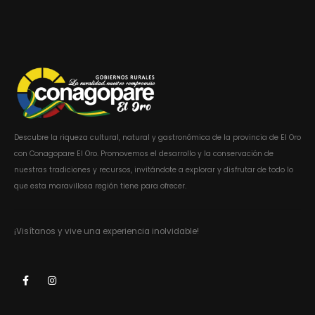
Descubre la riqueza cultural, natural y gastronómica de la provincia de El Oro
con Conagopare El Oro. Promovemos el desarrollo y la conservación de
nuestras tradiciones y recursos, invitándote a explorar y disfrutar de todo lo
que esta maravillosa región tiene para ofrecer.
¡Visítanos y vive una experiencia inolvidable!