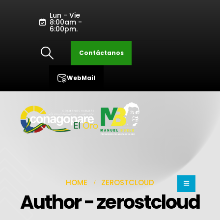
Lun - Vie
8:00am -
6:00pm.
Contáctanos
WebMail
HOME
ZEROSTCLOUD
Author - zerostcloud