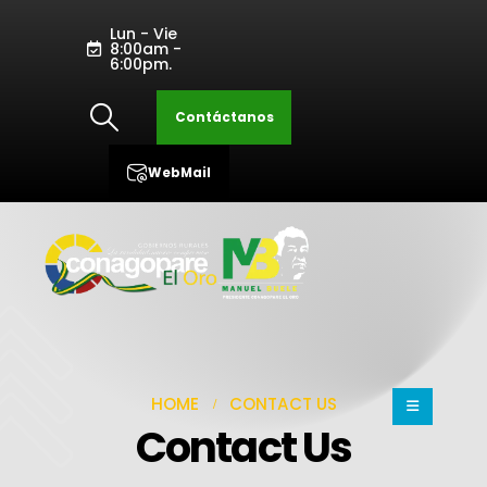
Lun - Vie
8:00am -
6:00pm.
Contáctanos
WebMail
HOME
CONTACT US
Contact Us