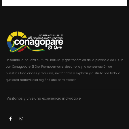
Descubre la riqueza cultural, natural y gastronómica de la provincia de El Oro
con Conagopare El Oro. Promovemos el desarrollo y la conservación de
nuestras tradiciones y recursos, invitándote a explorar y disfrutar de todo lo
que esta maravillosa región tiene para ofrecer.
¡Visítanos y vive una experiencia inolvidable!