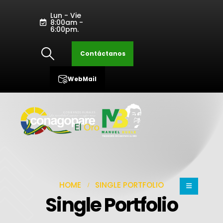
Lun - Vie
8:00am -
6:00pm.
Contáctanos
WebMail
HOME
SINGLE PORTFOLIO
Single Portfolio